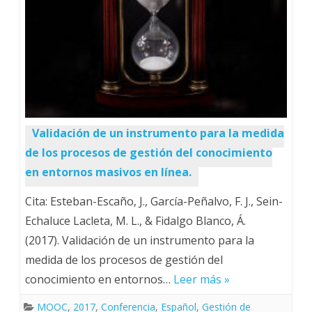
Validación de un instrumento para la medida
de los procesos de gestión del conocimiento
en entornos masivos en línea.
Cita: Esteban-Escaño, J., García-Peñalvo, F. J., Sein-
Echaluce Lacleta, M. L., & Fidalgo Blanco, Á.
(2017). Validación de un instrumento para la
medida de los procesos de gestión del
conocimiento en entornos…
Leer más »
MOOC
,
2017
,
Conferencia
,
Español
,
Gestión de