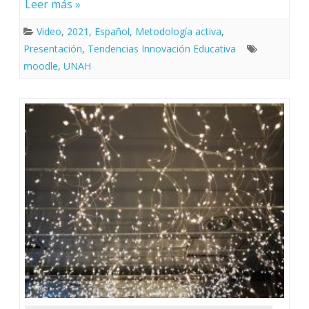
Leer más »
Video
,
2021
,
Español
,
Metodología activa
,
Presentación
,
Tendencias Innovación Educativa
moodle
,
UNAH