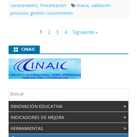
conocimiento
,
Presentación
nueva
,
validación
procesos gestión conocimiento
Paginación
1
2
3
4
Siguiente »
de
entradas
CINAIC
INNOVACIÓN EDUCATIVA
>
INDICADORES DE MEJORA
>
HERRAMIENTAS
>