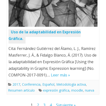
Uso de la adaptabilidad en Expresión
Gráfica.
Cita: Fernández Gutiérrez del Álamo, L. J., Ramírez
Masferrer, J. Á., & Fidalgo Blanco, Á. (2017). Uso de
la adaptabilidad en Expresión Gráfica [Using the
adaptability in Graphic Expression learning] (No.
COMPON-2017-0091)….
Leer más »
2017
,
Conferencia
,
Español
,
Metodología activa
,
Resumen artículo
expresión gráfica
,
moodle
,
nueva
Paginación
1
2
3
4
Siguiente »