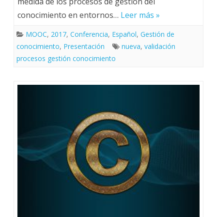
medida de los procesos de gestión del
conocimiento en entornos…
Leer más »
MOOC
,
2017
,
Conferencia
,
Español
,
Gestión de
conocimiento
,
Presentación
nueva
,
validación
procesos gestión conocimiento