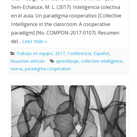
Sein-Echaluce, M. L. (2017). Inteligencia colectiva
en el aula. Un paradigma cooperativo [Collective
Intelligence in the classroom. A cooperative
paradigm] (No. COMPON-2017-0107). Resumen
del…
Leer más »
Trabajo en equipo
,
2017
,
Conferencia
,
Español
,
Resumen artículo
aprendizaje
,
collective intelligence
,
nueva
,
paradigma cooperativo