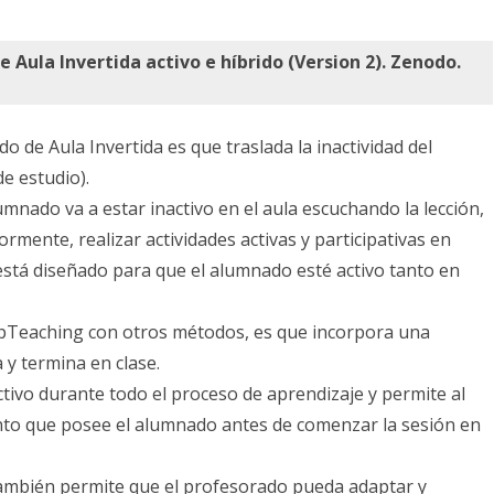
Un
método
Aula Invertida activo e híbrido (Version 2). Zenodo.
de
Aula
o de Aula Invertida es que traslada la inactividad del
Invertida
e estudio).
activo
lumnado va a estar inactivo en el aula escuchando la lección,
rmente, realizar actividades activas y participativas en
e
está diseñado para que el alumnado esté activo tanto en
híbrido.
lipTeaching con otros métodos, es que incorpora una
 y termina en clase.
tivo durante todo el proceso de aprendizaje y permite al
nto que posee el alumnado antes de comenzar la sesión en
también permite que el profesorado pueda adaptar y