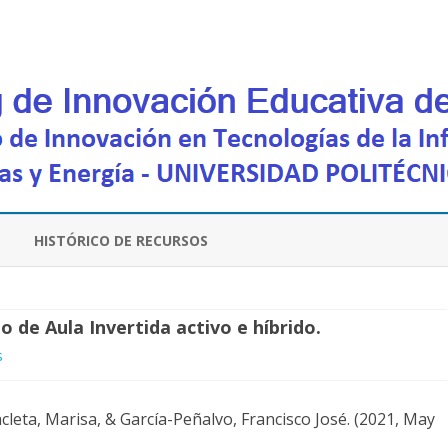
Saltar
contenido
HISTÓRICO DE RECURSOS
 de Aula Invertida activo e híbrido.
en
s
MicroFlipTeaching
acleta, Marisa, & García-Peñalvo, Francisco José. (2021, May
(MFT):