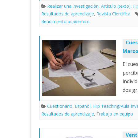
Realizar una investigación
,
Artículo (texto)
,
Fl
Resultados de aprendizaje
,
Revista Científica
Rendimiento académico
Cues
Marzo
El cue
percib
indivi
dos g
Cuestionario
,
Español
,
Flip Teaching/Aula Inv
Resultados de aprendizaje
,
Trabajo en equipo
Vent