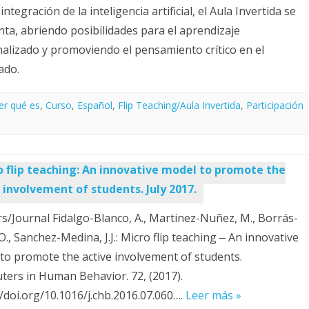
integración de la inteligencia artificial, el Aula Invertida se
nta, abriendo posibilidades para el aprendizaje
alizado y promoviendo el pensamiento crítico en el
ado.
r qué es
,
Curso
,
Español
,
Flip Teaching/Aula Invertida
,
Participación
o flip teaching: An innovative model to promote the
 involvement of students. July 2017.
s/Journal Fidalgo-Blanco, A., Martinez-Nuñez, M., Borrás-
O., Sanchez-Medina, J.J.: Micro flip teaching ‒ An innovative
to promote the active involvement of students.
ers in Human Behavior. 72, (2017).
//doi.org/10.1016/j.chb.2016.07.060….
Leer más »