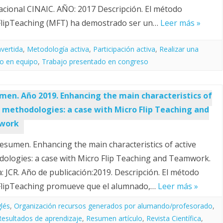
acional CINAIC. AÑO: 2017 Descripción. El método
lipTeaching (MFT) ha demostrado ser un…
Leer más »
nvertida
,
Metodología activa
,
Participación activa
,
Realizar una
o en equipo
,
Trabajo presentado en congreso
men. Año 2019. Enhancing the main characteristics of
 methodologies: a case with Micro Flip Teaching and
work
resumen. Enhancing the main characteristics of active
ologies: a case with Micro Flip Teaching and Teamwork.
a: JCR. Año de publicación:2019. Descripción. El método
FlipTeaching promueve que el alumnado,…
Leer más »
glés
,
Organización recursos generados por alumando/profesorado
,
Resultados de aprendizaje
,
Resumen artículo
,
Revista Científica
,