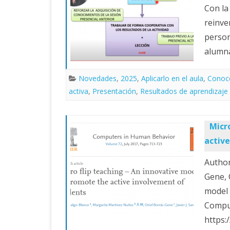
Con la 
reinve
person
alumn
Novedades
,
2025
,
Aplicarlo en el aula
,
Conoce
activa
,
Presentación
,
Resultados de aprendizaje
Micr
active
Author
Gene, 
model 
Comput
https: