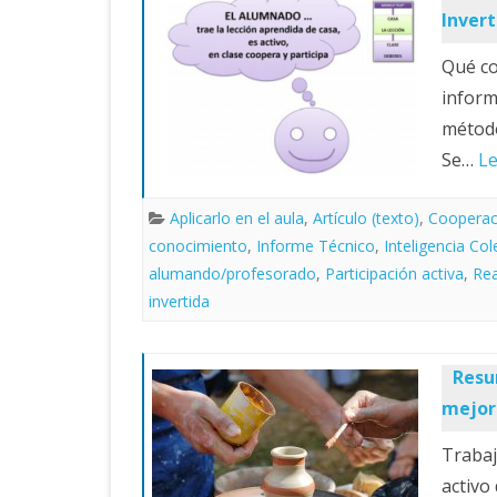
Invert
Qué co
inform
método
Se…
Le
Aplicarlo en el aula
,
Artículo (texto)
,
Cooperac
conocimiento
,
Informe Técnico
,
Inteligencia Col
alumando/profesorado
,
Participación activa
,
Rea
invertida
Resu
mejor
Trabaj
activo