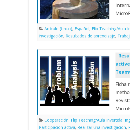
Intern
MicroF
Artículo (texto)
,
Español
,
Flip Teaching/Aula I
investigación
,
Resultados de aprendizaje
,
Trabaj
Resu
active
Team
Ficha 
method
Revist
Micro
Cooperación
,
Flip Teaching/Aula Invertida
,
In
Participación activa
,
Realizar una investigación
,