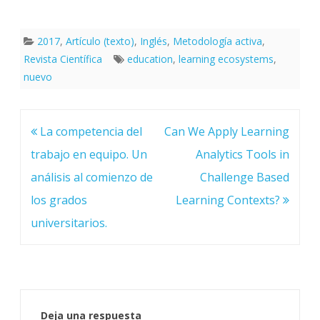
2017
,
Artículo (texto)
,
Inglés
,
Metodología activa
,
Revista Científica
education
,
learning ecosystems
,
nuevo
Navegación
La competencia del
Can We Apply Learning
de
entradas
trabajo en equipo. Un
Analytics Tools in
análisis al comienzo de
Challenge Based
los grados
Learning Contexts?
universitarios.
Deja una respuesta