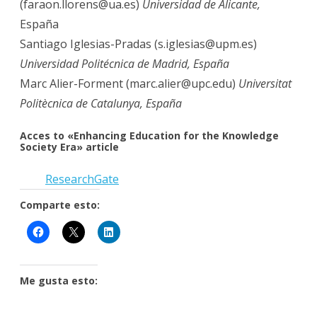
(faraon.llorens@ua.es)
Universidad de Alicante,
España
Santiago Iglesias-Pradas (s.iglesias@upm.es)
Universidad Politécnica de Madrid, España
Marc Alier-Forment (marc.alier@upc.edu)
Universitat
Politècnica de Catalunya, España
Acces
to «Enhancing Education for the Knowledge
Society Era» article
Research
G
ate
Comparte esto:
Me gusta esto: