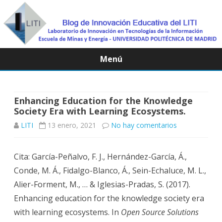
Menú
Saltar
contenido
Enhancing Education for the Knowledge
Society Era with Learning Ecosystems.
en
LITI
13 enero, 2021
No hay comentarios
Enhancing
Cita: García-Peñalvo, F. J., Hernández-García, Á.,
Education
Conde, M. Á., Fidalgo-Blanco, Á., Sein-Echaluce, M. L.,
for
Alier-Forment, M., … & Iglesias-Pradas, S. (2017).
the
Enhancing education for the knowledge society era
with learning ecosystems. In
Open Source Solutions
Knowledge