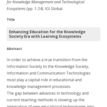
for Knowledge Management and Technological
Society
Ecosystems
(pp. 1-24). IGI Global.
Era
Title
with
Learning
Enhancing Education for the Knowledge
Society Era with Learning Ecosystems
Ecosystems.
Abstract
In order to achieve a true transition from the
Information Society to the Knowledge Society,
Information and Communication Technologies
must play a capital role in educational and
knowledge management processes.
The gap between advances in technology and
current teaching methods is slowing up the
integration of new educational technologies into