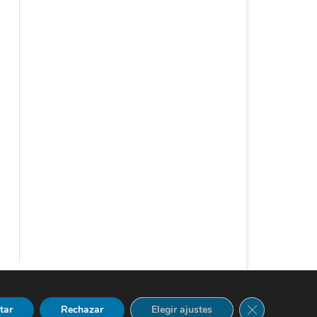
Ribosome
por GalussoThemes.com
Cerrar el bann
tar
Rechazar
Elegir ajustes
Funciona con
WordPress