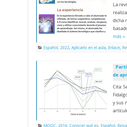
La rev
realiz
dicha 
basado
más »
Español
,
2022
,
Aplicarlo en el aula
,
Enlace
,
Re
Part
de ap
Cita: S
Fidalg
y sus 
artícu
MOOC
,
2016
,
Conocer qué es
,
Español
,
Resu