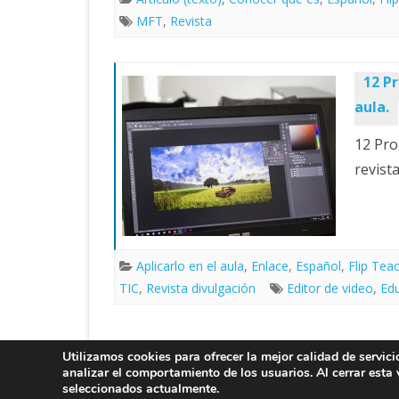
MFT
,
Revista
12 P
aula.
12 Pro
revist
Aplicarlo en el aula
,
Enlace
,
Español
,
Flip Tea
TIC
,
Revista divulgación
Editor de video
,
Edu
Utilizamos cookies para ofrecer la mejor calidad de servic
LITI 2025
analizar el comportamiento de los usuarios. Al cerrar esta
seleccionados actualmente.