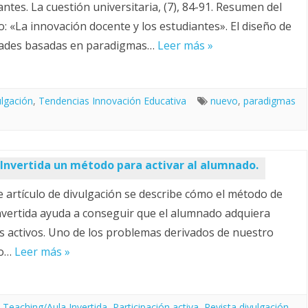
antes. La cuestión universitaria, (7), 84-91. Resumen del
lo: «La innovación docente y los estudiantes». El diseño de
dades basadas en paradigmas…
Leer más »
ulgación
,
Tendencias Innovación Educativa
nuevo
,
paradigmas
 Invertida un método para activar al alumnado.
e artículo de divulgación se describe cómo el método de
nvertida ayuda a conseguir que el alumnado adquiera
s activos. Uno de los problemas derivados de nuestro
lo…
Leer más »
p Teaching/Aula Invertida
,
Participación activa
,
Revista divulgación