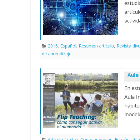
estudi
artícu
activi
2016
,
Español
,
Resumen artículo
,
Revista div
de aprendizaje
Aula
En est
Aula I
hábito
mode
Artículo (texto)
,
Conocer qué es
,
Español
,
Fli