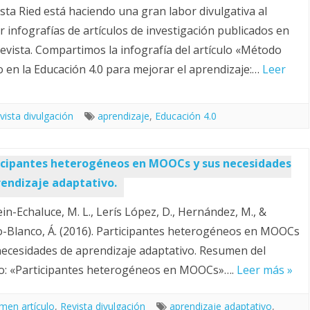
ista Ried está haciendo una gran labor divulgativa al
ar infografías de artículos de investigación publicados en
revista. Compartimos la infografía del artículo «Método
 en la Educación 4.0 para mejorar el aprendizaje:…
Leer
vista divulgación
aprendizaje
,
Educación 4.0
icipantes heterogéneos en MOOCs y sus necesidades
rendizaje adaptativo.
ein-Echaluce, M. L., Lerís López, D., Hernández, M., &
o-Blanco, Á. (2016). Participantes heterogéneos en MOOCs
necesidades de aprendizaje adaptativo. Resumen del
lo: «Participantes heterogéneos en MOOCs»….
Leer más »
men artículo
,
Revista divulgación
aprendizaje adaptativo
,