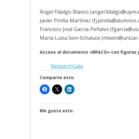
Ángel Fidalgo-Blanco (angel.fidalgo@upm.
Javier Pinilla-Martínez (fj.pinilla@alumnos
Francisco José García-Peñalvo (fgarcia@usa
María Luisa Sein-Echaluce (mlsein@unizar
Acceso al documento «BRACO» con figuras y 
ResearchGate
Comparte esto:
Me gusta esto: