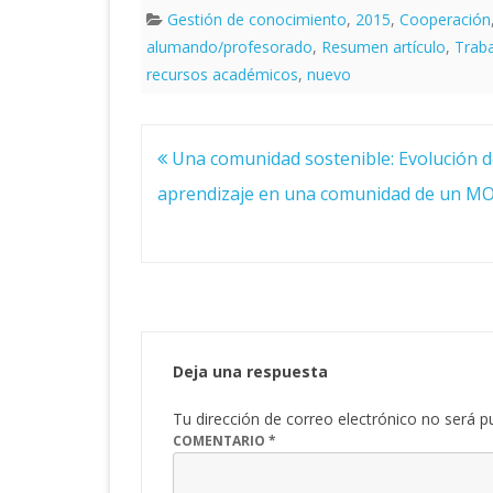
Gestión de conocimiento
,
2015
,
Cooperación
alumando/profesorado
,
Resumen artículo
,
Trab
recursos académicos
,
nuevo
Navegación
Una comunidad sostenible: Evolución d
de
entradas
aprendizaje en una comunidad de un M
Deja una respuesta
Tu dirección de correo electrónico no será p
COMENTARIO
*