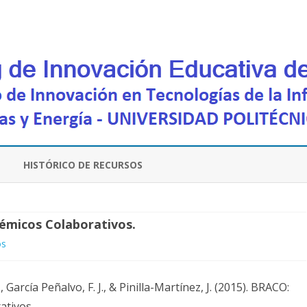
Saltar
contenido
HISTÓRICO DE RECURSOS
émicos Colaborativos.
en
os
BRACO:
, García Peñalvo, F. J., & Pinilla-Martínez, J. (2015). BRACO:
Buscador
ativos.