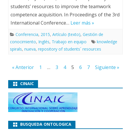
students’ resources to improve the teamwork
competence acquisition. In Proceedings of the 3rd
International Conference…
Leer más »
Conferencia
,
2015
,
Artículo (texto)
,
Gestión de
conocimiento
,
Inglés
,
Trabajo en equipo
knowledge
spirals
,
nueva
,
repository of students´ resources
Paginación
« Anterior
1
…
3
4
5
6
7
Siguiente »
de
entradas
CINAIC
BUSQUEDA ONTOLOGICA