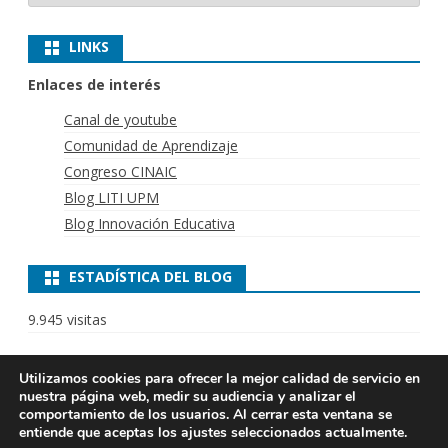
LINKS
Enlaces de interés
Canal de youtube
Comunidad de Aprendizaje
Congreso CINAIC
Blog LITI UPM
Blog Innovación Educativa
ESTADÍSTICA DEL BLOG
9.945 visitas
Utilizamos cookies para ofrecer la mejor calidad de servicio en
nuestra página web, medir su audiencia y analizar el
LITI 2025
Laboratorio de
Ribosome
por
comportamiento de los usuarios. Al cerrar esta ventana se
entiende que aceptas los ajustes seleccionados actualmente.
Innovación en
GalussoThemes.com