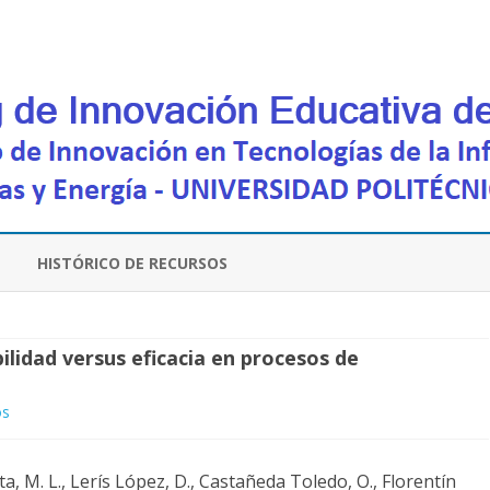
Saltar
contenido
HISTÓRICO DE RECURSOS
lidad versus eficacia en procesos de
en
os
Proyecto
ta, M. L., Lerís López, D., Castañeda Toledo, O., Florentín
Teaching-