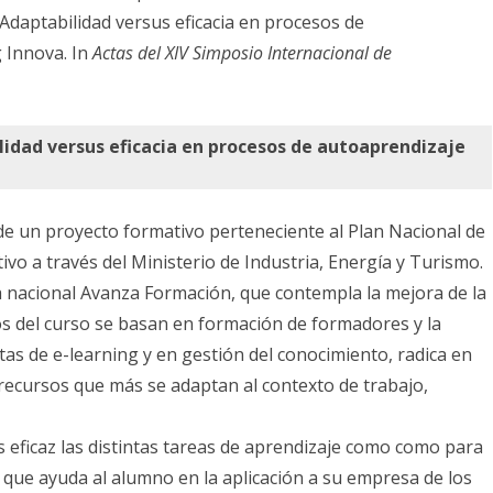
 Adaptabilidad versus eficacia en procesos de
Innova.
 Innova. In
Actas del XIV Simposio Internacional de
Adaptabilidad
versus
idad versus eficacia en procesos de autoaprendizaje
eficacia
en
procesos
de un proyecto formativo perteneciente al Plan Nacional de
o a través del Ministerio de Industria, Energía y Turismo.
de
 nacional Avanza Formación, que contempla la mejora de la
autoaprendizaje
os del curso se basan en formación de formadores y la
online.
tas de e-learning
y en gestión del conocimiento, radica en
 recursos que más se adaptan al contexto de trabajo,
ás eficaz las distintas tareas de aprendizaje como como para
 que ayuda al alumno en la aplicación a su empresa de los