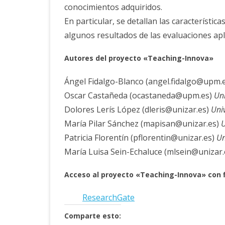
conocimientos adquiridos.
En particular, se detallan las característica
algunos resultados de las evaluaciones apl
Autores
del proyecto «Teaching-Innova»
Ángel Fidalgo-Blanco (angel.fidalgo@upm.
Oscar Castañeda (ocastaneda@upm.es)
Uni
Dolores Lerís López (dleris@unizar.es)
Uni
María Pilar Sánchez (mapisan@unizar.es)
U
Patricia Florentín (pflorentin@unizar.es)
Un
María Luisa Sein-Echaluce (mlsein@unizar
Acceso al proyecto «Teaching-Innova» con fi
ResearchGate
Comparte esto: