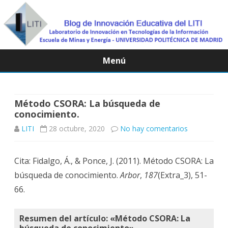
Menú
Saltar
contenido
Método CSORA: La búsqueda de
conocimiento.
en
LITI
28 octubre, 2020
No hay comentarios
Método
Cita: Fidalgo, Á., & Ponce, J. (2011). Método CSORA: La
CSORA:
búsqueda de conocimiento.
Arbor
,
187
(Extra_3), 51-
La
66.
búsqueda
de
Resumen del artículo: «Método CSORA: La
búsqueda de conocimiento».