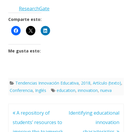
ResearchGate
Comparte esto:
Me gusta esto:
Tendencias Innovación Educativa
,
2018
,
Artículo (texto)
,
Conferencia
,
Inglés
education
,
innovation
,
nueva
Navegación
A repository of
Identifying educational
de
entradas
students’ resources to
innovation
improve the teamwork
characteristics.