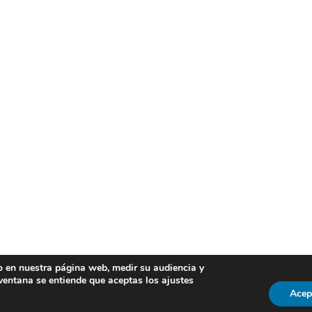
io en nuestra página web, medir su audiencia y
Laboratorio de Innovación en Tecnologías de la
 ventana se entiende que aceptas los ajustes
Acep
Información