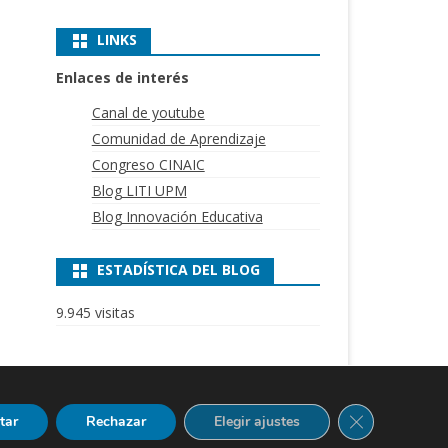
LINKS
Enlaces de interés
Canal de youtube
Comunidad de Aprendizaje
Congreso CINAIC
Blog LITI UPM
Blog Innovación Educativa
ESTADÍSTICA DEL BLOG
9.945 visitas
Ribosome
por GalussoThemes.com
Cerrar el bann
tar
Rechazar
Elegir ajustes
Funciona con
WordPress